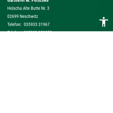
Gärtnerei M. Pötschke
Holscha Alte Butte Nr. 3
02699 Neschwitz
Telefon:
035933 31967
Telefax:
035933 359972
E-Mail:
info@gaertnerei-m-poetschke.de
Kontakt
Impressum
Datenschutz
Webdesign & Seo
www.myartside.de