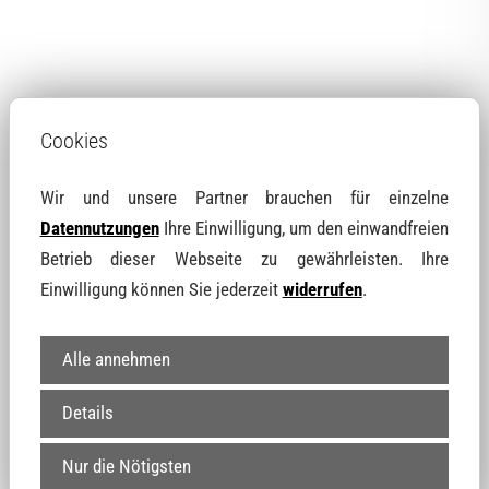
Cookies
02627 Neu-Bornitz, 02627 Brohna, 02627 Bornitz,
02627 Luttowitz, 02627 Neu-Brohna, 02627 Camina,
Wir und unsere Partner brauchen für einzelne
02627 Merka, 02627 Schwarzadler, 02627 Cölln, 02627
Datennutzungen
Ihre Einwilligung, um den einwandfreien
Quoos, 02627 Luppa, 02627 Grünbusch, 02694
Betrieb dieser Webseite zu gewährleisten. Ihre
Kronförstchen, 02627 Kleinbrösern, 02627 Milkwitz,
Einwilligung können Sie jederzeit
widerrufen
.
02627 Großbrösern, 02625 Lubachau, 02699 Luga,
02627 Luppedubrau, 02627 Lomske, 02625
Alle annehmen
Kleinwelka, 02694 Quatitz, 02694 Dahlowitz, 02625
Details
Großwelka, 02694 Großdubrau, 02699 Krinitz, 02627
Strohschütz, 02625 Schmochtitz, 02699 Holschdubrau,
Nur die Nötigsten