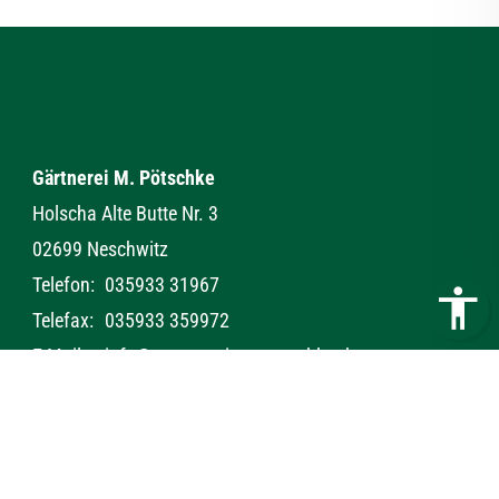
Gärtnerei M. Pötschke
Holscha Alte Butte Nr. 3
02699 Neschwitz
Telefon:
035933 31967
Telefax:
035933 359972
E-Mail:
info@gaertnerei-m-poetschke.de
Kontakt
Impressum
Datenschutz