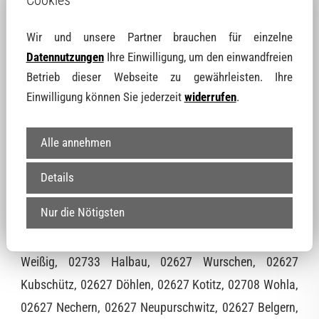
Cookies
02627 Kuppritz, 02627 Neukuppritz, 02627 Pommritz,
Wir und unsere Partner brauchen für einzelne
02627 Neuwuischke, 02627 Steindörfel, 02627
Datennutzungen
Ihre Einwilligung, um den einwandfreien
Betrieb dieser Webseite zu gewährleisten. Ihre
Kohlwesa, 02627 Plotzen, 02627 Sornßig, 02627
Einwilligung können Sie jederzeit
widerrufen
.
Wawitz, 02627 Meschwitz, 02627 Niethen, 02627
Wuischke, 02627 Rodewitz, 02627 Waditz, 02627
Alle annehmen
Lehn, 02627 Drehsa, 02627 Zschorna, 02627
Scheckwitz, 02627 Soritz, 02627 Breitendorf, 02627
Details
Rachlau, 02627 Jauernick, 02627 Kumschütz, 02627
Nur die Nötigsten
Lauske, 02627 Canitz-Christina, 02733 Czorneboh,
02627 Blösa, 02708 Eiserode, 02627 Spittel, 02627
Weißig, 02733 Halbau, 02627 Wurschen, 02627
Kubschütz, 02627 Döhlen, 02627 Kotitz, 02708 Wohla,
02627 Nechern, 02627 Neupurschwitz, 02627 Belgern,