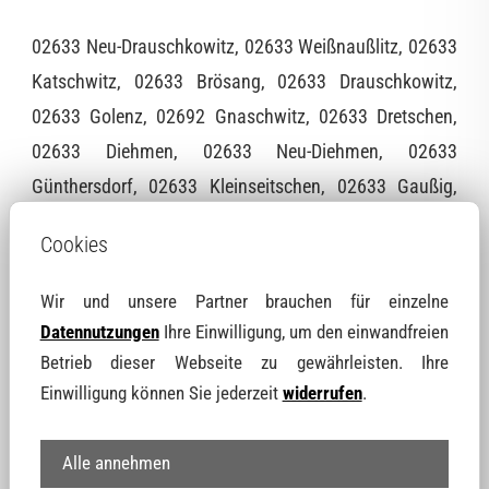
02633 Neu-Drauschkowitz, 02633 Weißnaußlitz, 02633
Katschwitz, 02633 Brösang, 02633 Drauschkowitz,
02633 Golenz, 02692 Gnaschwitz, 02633 Dretschen,
02633 Diehmen, 02633 Neu-Diehmen, 02633
Günthersdorf, 02633 Kleinseitschen, 02633 Gaußig,
02692 Techritz, 02633 Siebitz, 02633 Seitschen, 02692
Cookies
Schlungwitz, 02633 Arnsdorf, 02633 Kleinförstchen,
02633 Zockau, 02681 Sora, 02692 Schwarznaußlitz,
Wir und unsere Partner brauchen für einzelne
02633 Birkau, 02633 Preske, 02692 Grubschütz, 02633
Datennutzungen
Ihre Einwilligung, um den einwandfreien
Oberförstchen, 02692 Doberschau, 01877 Naundorf,
Betrieb dieser Webseite zu gewährleisten. Ihre
Einwilligung können Sie jederzeit
widerrufen
.
02633 Neu-Bloaschütz, 01877 Cossern, 02692
Singwitz, 02633 Semmichau, 01877 Medewitz, 02633
Alle annehmen
Dreistern, 02633 Neuspittwitz, 02692 Obergurig, 02681