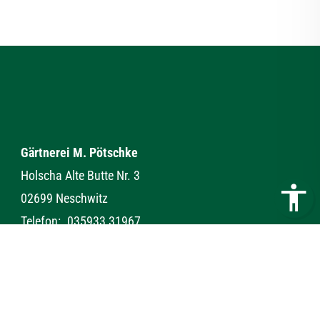
Gärtnerei M. Pötschke
Holscha Alte Butte Nr. 3
02699 Neschwitz
Telefon:
035933 31967
Telefax:
035933 359972
E-Mail:
info@gaertnerei-m-poetschke.de
Kontakt