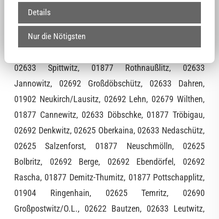
Irgersdorf, 02633 Göda, 02692 Kleindöbschütz, 02692
Details
Mönchswalde, 02692 Preuschwitz, 02681 Tautewalde,
02625 Stiebitz, 02625 Döberkitz, 02625 Bloaschütz,
Nur die Nötigsten
02633 Kleinpraga, 01877 Karlsdorf, 02633 Buscheritz,
02633 Spittwitz, 01877 Rothnaußlitz, 02633
Jannowitz, 02692 Großdöbschütz, 02633 Dahren,
01902 Neukirch/Lausitz, 02692 Lehn, 02679 Wilthen,
01877 Cannewitz, 02633 Döbschke, 01877 Tröbigau,
02692 Denkwitz, 02625 Oberkaina, 02633 Nedaschütz,
02625 Salzenforst, 01877 Neuschmölln, 02625
Bolbritz, 02692 Berge, 02692 Ebendörfel, 02692
Rascha, 01877 Demitz-Thumitz, 01877 Pottschapplitz,
01904 Ringenhain, 02625 Temritz, 02690
Großpostwitz/O.L., 02622 Bautzen, 02633 Leutwitz,