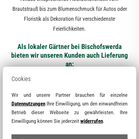
Brautstrauß bis zum Blumenschmuck für Autos oder
Floristik als Dekoration für verschiedenste
Feierlichkeiten.
Als lokaler Gärtner bei Bischofswerda
bieten wir unseren Kunden auch Lieferung
an:
Cookies
Bei größere Aufträgen, z. B. für Hochzeiten oder
Schuleingänge im Umland von Bischofswerda und
Wir und unsere Partner brauchen für einzelne
Hoyerswerda, liefern wir auch außerhalb von Neschwitz
Datennutzungen
Ihre Einwilligung, um den einwandfreien
– rund um Bischofswerda beispielsweise in folgende
Betrieb dieser Webseite zu gewährleisten. Ihre
Einwilligung können Sie jederzeit
widerrufen
.
Ortschaften: