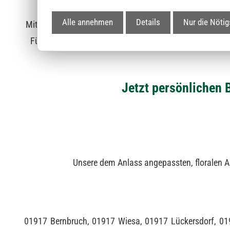
Alle annehmen
Details
Nur die Nötig
Mit einer großen Auswahl an unterschiedlichen Blumen 
Für den Fall das auch Sie ausgebildete Floristen im U
Jetzt persönlichen 
Unsere dem Anlass angepassten, floralen Ar
01917 Bernbruch, 01917 Wiesa, 01917 Lückersdorf, 01