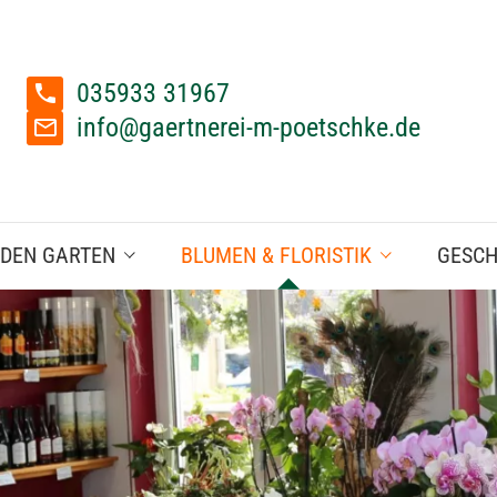
035933 31967
info@gaertnerei-m-poetschke.de
 DEN GARTEN
BLUMEN & FLORISTIK
GESCH
Blumengeschäft
lgehölze
Floristik
emüsepflanzen
Zimmer- & Topfpflanzen