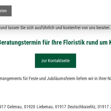
sten
verschiedenster Art und Farbe stehen wir Interessenten und Ku
mland von Kamenz suchen, dann teilen Sie uns gern Ihre Vorste
und lassen Sie sich ausführlich und kostenfrei von uns beraten.
Beratungstermin für Ihre Floristik rund um
zur Kontaktseite
rangements für Feste und Jubiläumsfeiern liefern wir in Ihrer N
917 Gelenau, 01920 Liebenau, 01917 Deutschbaselitz, 01917