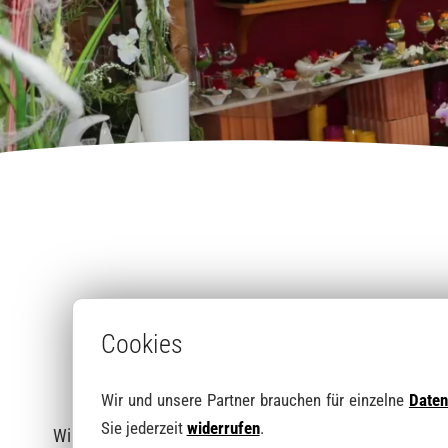
Beet- & Balk
Erde & Dünge
B
Cookies
Wir haben I
Wir und unsere Partner brauchen für einzelne
Daten
Sie jederzeit
widerrufen
.
Wir fertigen außergewöhnliche Floristik und Blumengest