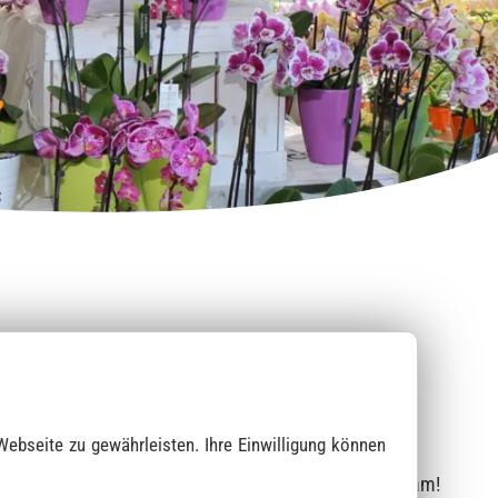
nz
itsfloristik
Webseite zu gewährleisten. Ihre Einwilligung können
utsträuße und passende Ansteckblumen für den Bräutigam!