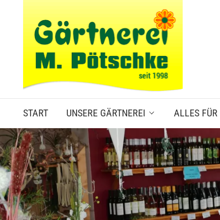
START
UNSERE GÄRTNEREI
ALLES FÜR
Kundenbewertungen
Stauden
Laub- & Nade
Kräuter- & G