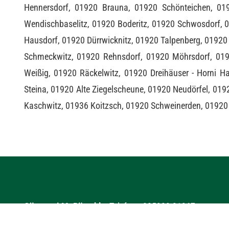
Hennersdorf, 01920 Brauna, 01920 Schönteichen, 019
Wendischbaselitz, 01920 Boderitz, 01920 Schwosdorf, 0
Hausdorf, 01920 Dürrwicknitz, 01920 Talpenberg, 01920
Schmeckwitz, 01920 Rehnsdorf, 01920 Möhrsdorf, 0192
Weißig, 01920 Räckelwitz, 01920 Dreihäuser - Horni H
Steina, 01920 Alte Ziegelscheune, 01920 Neudörfel, 01
Kaschwitz, 01936 Koitzsch, 01920 Schweinerden, 01920 
Gärtnerei M. Pötschke
Telefon:
035933 31967
Holscha Alte Butte Nr. 3
Telefax:
035933 359972