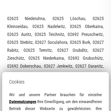
02625 Niederuhna, 02625 Löschau, 02625
Kleinseidau, 02625 Nadelwitz, 02625 Oberkaina,
02625 Auritz, 02625 Teichnitz, 02692 Preuschwitz,
02625 Stiebitz, 02627 Soculahora, 02625 Burk, 02627
Rabitz, 02625 Temritz, 02627 Grubditz, 02627
Zieschütz, 02625 Niederkaina, 02692 Grubschütz,
02692 Doberschau, 02627 Jenkwitz, 02627 Daranitz,
02692 Binnewitz, 02692 Ebendörfel, 02627 Baschütz,
Cookies
02627 Rieschen, 02625 Lubachau, 02692 Denkwitz,
02692 Schlungwitz, 02627 Kubschütz, 02625
Wir und unsere Partner brauchen für einzelne
Kleinwelka, 02692 Singwitz, 02625 Salzenforst, 02633
Datennutzungen
Ihre Einwilligung, um den einwandfreien
Dreistern, 02692 Techritz, 02633 Oberförstchen, 02692
Betrieb dieser Webseite zu gewährleisten. Ihre