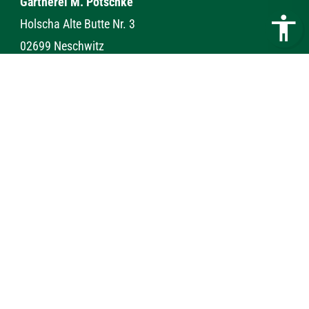
Gärtnerei M. Pötschke
Holscha Alte Butte Nr. 3
02699 Neschwitz
Telefon:
035933 31967
Telefax:
035933 359972
E-Mail:
info@gaertnerei-m-poetschke.de
Kontakt
Impressum
Datenschutz
Webdesign & Seo
www.myartside.de