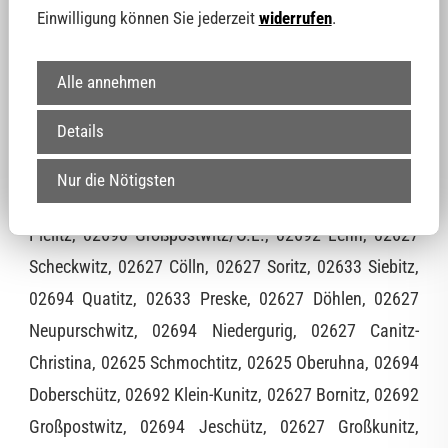
Mehltheuer, 02625 Großwelka, 02627 Kreckwitz, 02694
Einwilligung können Sie jederzeit
widerrufen
.
Kronförstchen, 02692 Großdöbschütz, 02692 Rascha,
02627 Blösa, 02692 Obergurig, 02733 Czorneboh,
Alle annehmen
02692 Gnaschwitz, 02694 Dahlowitz, 02627 Litten,
Details
02692 Schwarznaußlitz, 02692 Kleindöbschütz, 02692
Mönchswalde, 02633 Kleinförstchen, 02627 Weißig,
Nur die Nötigsten
02625 Bloaschütz, 02633 Neu-Bloaschütz, 02627
Pielitz, 02690 Großpostwitz/O.L., 02692 Lehn, 02627
Scheckwitz, 02627 Cölln, 02627 Soritz, 02633 Siebitz,
02694 Quatitz, 02633 Preske, 02627 Döhlen, 02627
Neupurschwitz, 02694 Niedergurig, 02627 Canitz-
Christina, 02625 Schmochtitz, 02625 Oberuhna, 02694
Doberschütz, 02692 Klein-Kunitz, 02627 Bornitz, 02692
Großpostwitz, 02694 Jeschütz, 02627 Großkunitz,